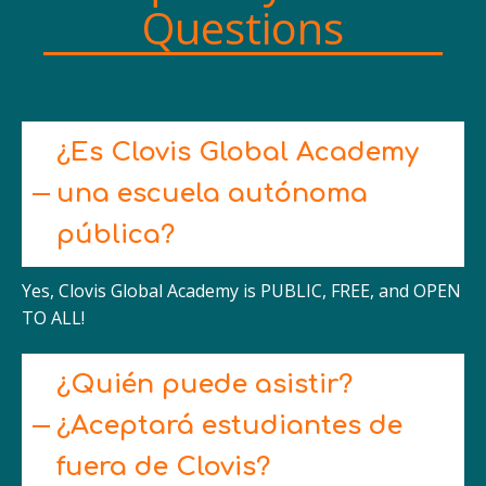
Questions
¿Es Clovis Global Academy
una escuela autónoma
pública?
Yes, Clovis Global Academy is PUBLIC, FREE, and OPEN
TO ALL!
¿Quién puede asistir?
¿Aceptará estudiantes de
fuera de Clovis?