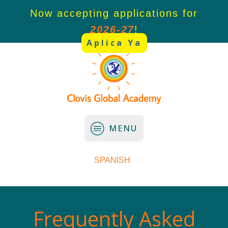
Now accepting applications for
Now ac
2026-27
!
Aplica Ya
MENU
SPANISH
Frequently Asked