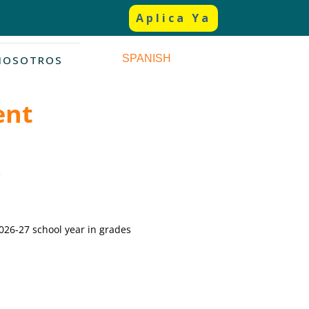
Aplica Ya
cepting applications for
2026-27
!
SPANISH
NOSOTROS